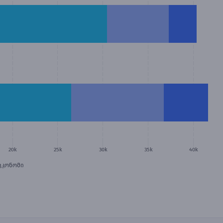
20k
25k
30k
35k
40k
ეკონომი