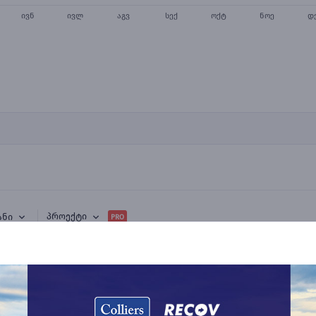
ივნ
ივლ
აგვ
სექ
ოქტ
ნოე
დ
პროექტი
ანი
PRO