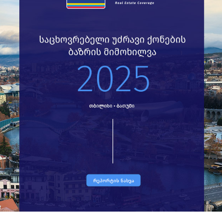
ივნ
ივლ
აგვ
სექ
ოქტ
ნოე
დ